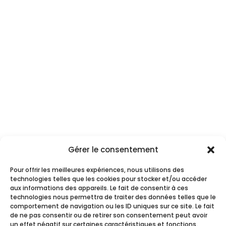
Mairie de Saint-Père-en-Retz
1, Place de la Mairie
44 320 Saint-Père-en-Retz
📞 02 40 21 70 29
✉️ mairie@saintpereenretz.fr
Horaires d’ouverture
Gérer le consentement
Du lundi au vendredi : 9h00 – 12h00 / 14h00 –
17h00
Pour offrir les meilleures expériences, nous utilisons des
technologies telles que les cookies pour stocker et/ou accéder
aux informations des appareils. Le fait de consentir à ces
Suivez-nous
technologies nous permettra de traiter des données telles que le
comportement de navigation ou les ID uniques sur ce site. Le fait
de ne pas consentir ou de retirer son consentement peut avoir
un effet négatif sur certaines caractéristiques et fonctions.