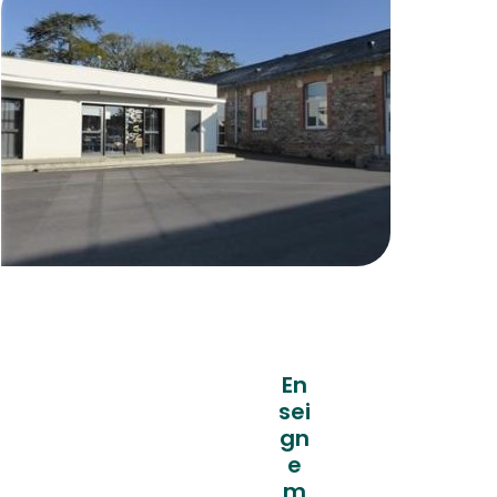
En
sei
gn
e
m