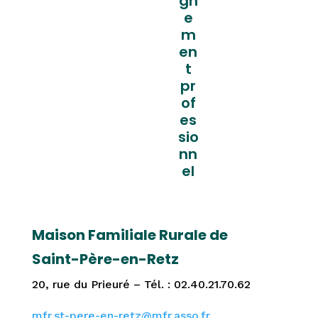
gn
e
m
en
t
pr
of
es
sio
nn
el
Maison Familiale Rurale de
Saint-Père-en-Retz
20, rue du Prieuré – Tél. : 02.40.21.70.62
mfr.st-pere-en-retz@mfr.asso.fr