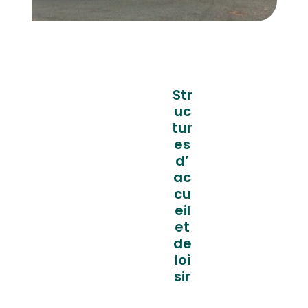
Str
uc
tur
es
d’
ac
cu
eil
et
de
loi
sir