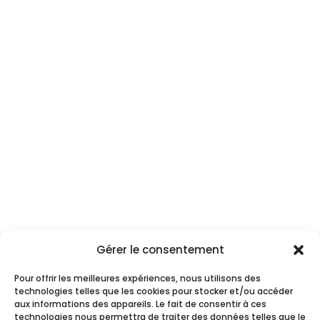
Mairie de Saint-Père-en-Retz
1, Place de la Mairie
44 320 Saint-Père-en-Retz
📞 02 40 21 70 29
✉️ mairie@saintpereenretz.fr
Horaires d’ouverture
Gérer le consentement
Du lundi au vendredi : 9h00 – 12h00 / 14h00 –
17h00
Pour offrir les meilleures expériences, nous utilisons des
technologies telles que les cookies pour stocker et/ou accéder
aux informations des appareils. Le fait de consentir à ces
Suivez-nous
technologies nous permettra de traiter des données telles que le